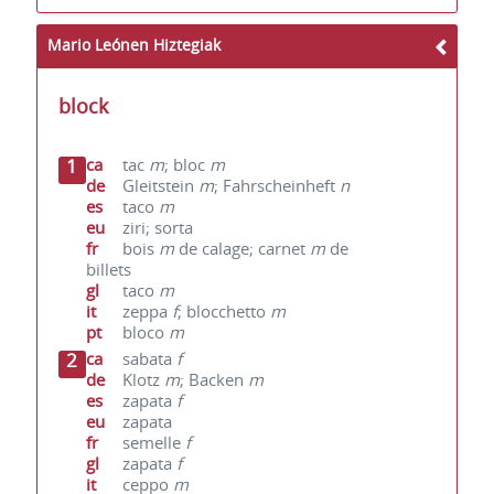
Mario Leónen Hiztegiak
block
1
ca
tac
m
; bloc
m
de
Gleitstein
m
; Fahrscheinheft
n
es
taco
m
eu
ziri; sorta
fr
bois
m
de calage; carnet
m
de
billets
gl
taco
m
it
zeppa
f
; blocchetto
m
pt
bloco
m
2
ca
sabata
f
de
Klotz
m
; Backen
m
es
zapata
f
eu
zapata
fr
semelle
f
gl
zapata
f
it
ceppo
m