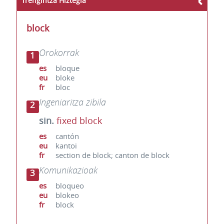
Trengintza Hiztegia
block
Orokorrak
1
es
bloque
eu
bloke
fr
bloc
Ingeniaritza zibila
2
sin.
fixed block
es
cantón
eu
kantoi
fr
section de block; canton de block
Komunikazioak
3
es
bloqueo
eu
blokeo
fr
block