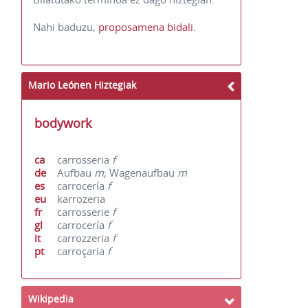
Nahi baduzu,
proposamena bidali.
Mario Leónen Hiztegiak
bodywork
ca
carrosseria
f
de
Aufbau
m
; Wagenaufbau
m
es
carrocería
f
eu
karrozeria
fr
carrosserie
f
gl
carrocería
f
it
carrozzeria
f
pt
carroçaria
f
Wikipedia