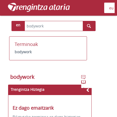
en
Terminoak
bodywork
bodywork
Trengintza Hiztegia
Ez dago emaitzarik
Bilatutako terminoa ez dago hiztegian.