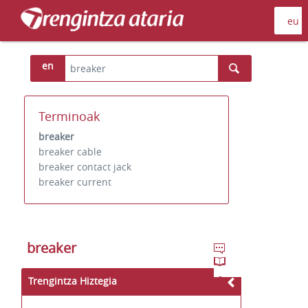
en
Terminoak
breaker
breaker cable
breaker contact jack
breaker current
breaker
Trengintza Hiztegia