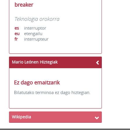
breaker
Teknologia orokorra
es
interruptor
eu
etengailu
fr
interrupteur
Mario Leónen Hiztegiak
Ez dago emaitzarik
Bilatutako terminoa ez dago hiztegian.
Wikipedia