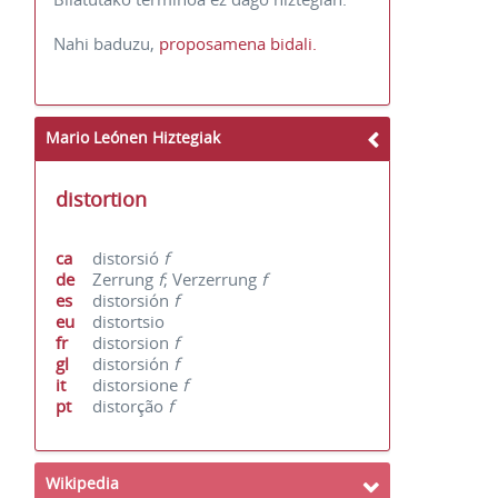
Nahi baduzu,
proposamena bidali.
Mario Leónen Hiztegiak
distortion
ca
distorsió
f
de
Zerrung
f
; Verzerrung
f
es
distorsión
f
eu
distortsio
fr
distorsion
f
gl
distorsión
f
it
distorsione
f
pt
distorção
f
Wikipedia