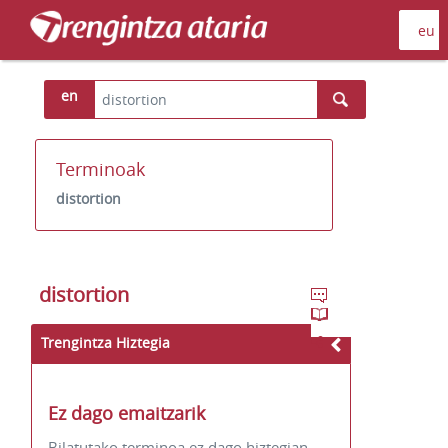
en
Terminoak
distortion
distortion
Trengintza Hiztegia
Ez dago emaitzarik
Bilatutako terminoa ez dago hiztegian.