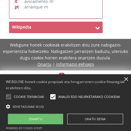
it
avviamento
m
pt
arranque
m
Wikipedia
Webgune honek cookieak erabiltzen ditu zure nabigazio-
esperientzia hobetzeko. Nabigatzen jarraitzen baduzu, ulertuko
dugu cookie horien erabilera onartzen duzula.
Onartu
|
Informazio gehiago
×
WEBGUNE honek cookie propioak eta hirugarrenen cookie-fitxategiak
erabiltzen ditu.
COOKIE TEKNIKOAK
ANALISI EDO NEURKETARAKO COOKIEAK
XEHETASUNAK IKUSI
ONARTU
UKATU DENA
Lege-oharra
Cookie-politika
Laguntza
Kontaktua
POWERED BY COOKIE-SCRIPT
Proiektua