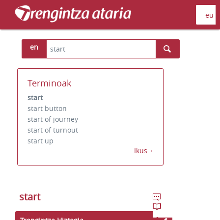
en
Terminoak
start
start button
start of journey
start of turnout
start up
Ikus +
start