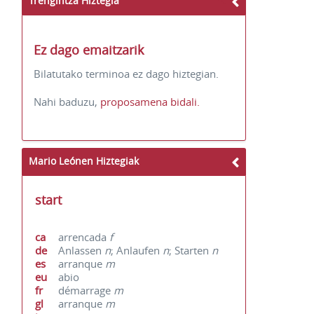
Trengintza Hiztegia
Ez dago emaitzarik
Bilatutako terminoa ez dago hiztegian.
Nahi baduzu,
proposamena bidali.
Mario Leónen Hiztegiak
start
ca
arrencada
f
de
Anlassen
n
; Anlaufen
n
; Starten
n
es
arranque
m
eu
abio
fr
démarrage
m
gl
arranque
m