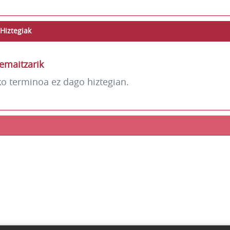
Hiztegiak
emaitzarik
ko terminoa ez dago hiztegian.