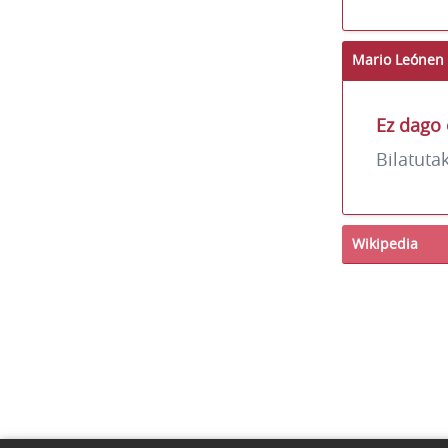
Mario Leónen 
Ez dago 
Bilatuta
Wikipedia