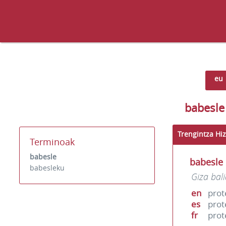
eu
babesle
Trengintza Hiz
Terminoak
babesle
babesle
babesleku
Giza bal
en
prot
es
prot
fr
prot