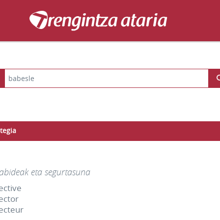
tegia
iabideak eta segurtasuna
ective
ector
ecteur