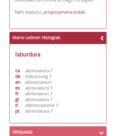
Nahi baduzu,
proposamena bidali.
Mario Leónen Hiztegiak
laburdura
ca
abreviatura
f
de
Abkürzung
f
en
abbreviation
es
abreviatura
f
fr
abréviation
f
gl
abreviatura
f
it
abbreviazione
f
pt
abreviatura
f
Wikipedia