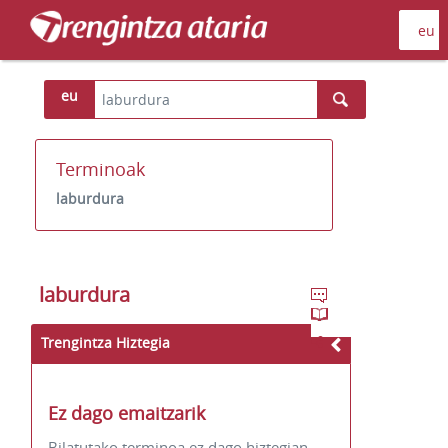
eu
Terminoak
laburdura
laburdura
Trengintza Hiztegia
Ez dago emaitzarik
Bilatutako terminoa ez dago hiztegian.