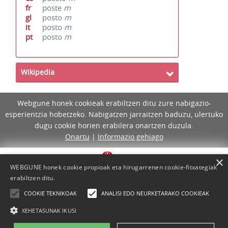
fr
poste
m
gl
posto
m
it
posto
m
pt
posto
m
Wikipedia
Webgune honek cookieak erabiltzen ditu zure nabigazio-
esperientzia hobetzeko. Nabigatzen jarraitzen baduzu, ulertuko
dugu cookie horien erabilera onartzen duzula.
Onartu
|
Informazio gehiago
×
WEBGUNE honek cookie propioak eta hirugarrenen cookie-fitxategiak
erabiltzen ditu.
COOKIE TEKNIKOAK
ANALISI EDO NEURKETARAKO COOKIEAK
XEHETASUNAK IKUSI