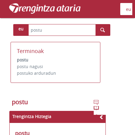
eu
Terminoak
postu
postu nagusi
postuko arduradun
postu
Trengintza Hiztegia
postu