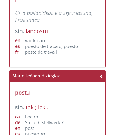
Giza baliabideak eta segurtasuna,
Erakundea
sin.
lanpostu
en
workplace
es
puesto de trabajo; puesto
fr
poste de travail
Mario Leónen Hiztegiak
postu
sin.
toki; leku
ca
lloc
m
de
Stelle
f
; Stellwerk
n
en
post
es
puesto
m