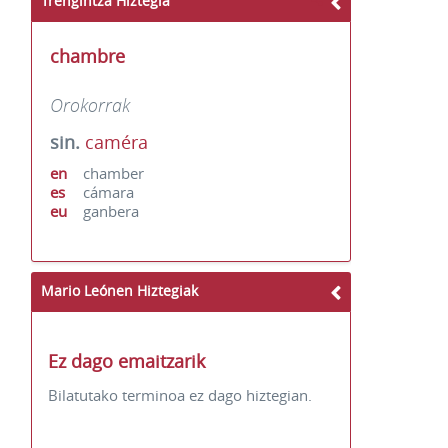
Trengintza Hiztegia
chambre
Orokorrak
sin.
caméra
en
chamber
es
cámara
eu
ganbera
Mario Leónen Hiztegiak
Ez dago emaitzarik
Bilatutako terminoa ez dago hiztegian.