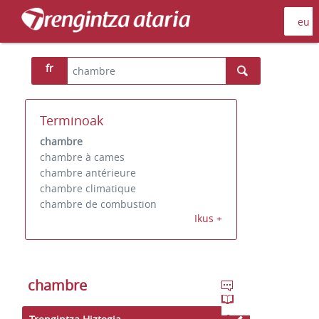
fr
Terminoak
chambre
chambre à cames
chambre antérieure
chambre climatique
chambre de combustion
Ikus +
chambre