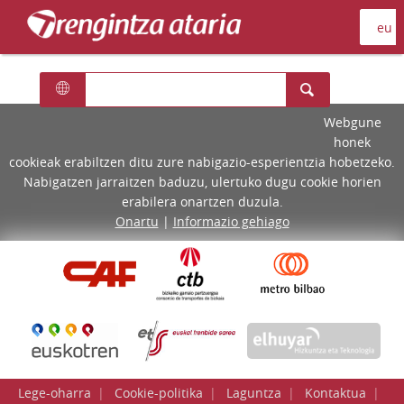
Webgune
honek
cookieak erabiltzen ditu zure nabigazio-esperientzia hobetzeko.
Nabigatzen jarraitzen baduzu, ulertuko dugu cookie horien
erabilera onartzen duzula.
Onartu
|
Informazio gehiago
Lege-oharra
Cookie-politika
Laguntza
Kontaktua