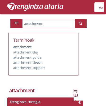
en
Terminoak
attachment
attachment clip
attachment guide
attachment sleeve
attachment support
attachment
Trengintza Hiztegia