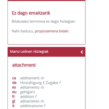
Ez dago emaitzarik
Bilatutako terminoa ez dago hiztegian.
Nahi baduzu,
proposamena bidali.
Mario Leónen Hiztegiak
attachment
ca
additament
m
de
Hinzufügung
f
; Zugabe
f
es
aditamento
m
eu
gehigarri
fr
addition
f
gl
aditamento
m
it
additivazione
f