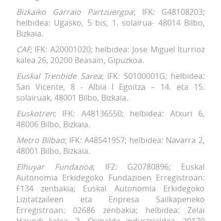
Bizkaiko Garraio Partzuergoa
; IFK: G48108203;
helbidea: Ugasko, 5 bis, 1. solairua- 48014 Bilbo,
Bizkaia.
CAF
; IFK: A20001020; helbidea: Jose Miguel Iturrioz
kalea 26, 20200 Beasain, Gipuzkoa.
Euskal Trenbide Sarea
; IFK: S0100001G; helbidea:
San Vicente, 8 - Albia I Egoitza – 14. eta 15.
solairuak, 48001 Bilbo, Bizkaia.
Euskotren
; IFK: A48136550; helbidea: Atxuri 6,
48006 Bilbo, Bizkaia.
Metro Bilbao
; IFK: A48541957; helbidea: Navarra 2,
48001 Bilbo, Bizkaia.
Elhuyar Fundazioa
; IFZ: G20780896; Euskal
Autonomia Erkidegoko Fundazioen Erregistroan:
F134 zenbakia; Euskal Autonomia Erkidegoko
Lizitatzaileen eta Enpresa Sailkapeneko
Erregistroan: 02686 zenbakia; helbidea: Zelai