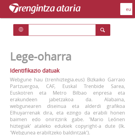
Lege-oharra
Identifikazio datuak
Webgune hau (trenhiztegia.eus) Bizkaiko Garraio
Partzuergoa, CAF, Euskal Trenbide Sarea,
Euskotren eta Metro Bilbao enpresa eta
erakundeen jabetzakoa da. Alabaina,
webgunearen diseinua eta alderdi grafikoa
Elhuyarrenak dira, eta ezingo da erabili honen
baimen edo oniritzirik gabe. 'Mario Leónen
hiztegiak' ataleko edukiek copyright-a dute (Ik.
'Webgunea erabiltzeko baldintzak').