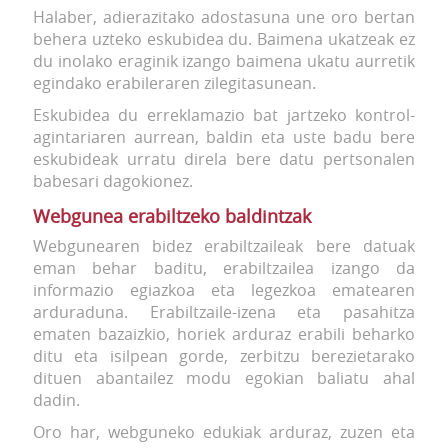
Halaber, adierazitako adostasuna une oro bertan
behera uzteko eskubidea du. Baimena ukatzeak ez
du inolako eraginik izango baimena ukatu aurretik
egindako erabileraren zilegitasunean.
Eskubidea du erreklamazio bat jartzeko kontrol-
agintariaren aurrean, baldin eta uste badu bere
eskubideak urratu direla bere datu pertsonalen
babesari dagokionez.
Webgunea erabiltzeko baldintzak
Webgunearen bidez erabiltzaileak bere datuak
eman behar baditu, erabiltzailea izango da
informazio egiazkoa eta legezkoa ematearen
arduraduna. Erabiltzaile-izena eta pasahitza
ematen bazaizkio, horiek arduraz erabili beharko
ditu eta isilpean gorde, zerbitzu berezietarako
dituen abantailez modu egokian baliatu ahal
dadin.
Oro har, webguneko edukiak arduraz, zuzen eta