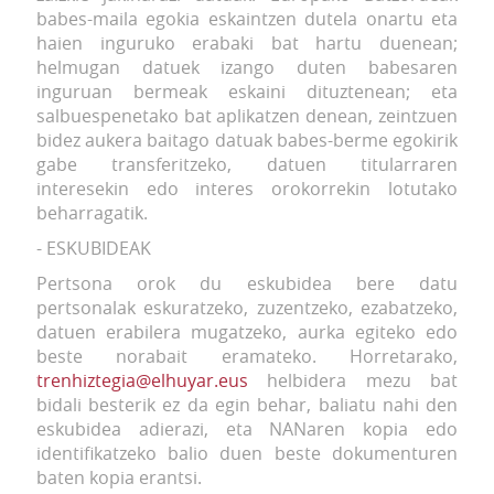
babes-maila egokia eskaintzen dutela onartu eta
haien inguruko erabaki bat hartu duenean;
helmugan datuek izango duten babesaren
inguruan bermeak eskaini dituztenean; eta
salbuespenetako bat aplikatzen denean, zeintzuen
bidez aukera baitago datuak babes-berme egokirik
gabe transferitzeko, datuen titularraren
interesekin edo interes orokorrekin lotutako
beharragatik.
- ESKUBIDEAK
Pertsona orok du eskubidea bere datu
pertsonalak eskuratzeko, zuzentzeko, ezabatzeko,
datuen erabilera mugatzeko, aurka egiteko edo
beste norabait eramateko. Horretarako,
trenhiztegia@elhuyar.eus
helbidera mezu bat
bidali besterik ez da egin behar, baliatu nahi den
eskubidea adierazi, eta NANaren kopia edo
identifikatzeko balio duen beste dokumenturen
baten kopia erantsi.