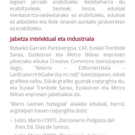
legeari jarraiki erabiltzeko betebeharra du
erabiltzaileak, besteak beste, edukiak
merkataritza-xedeetarako ez erabiltzeko, edukiak
ez aldatzeko eta fede onaren aurkako jardueretan
ez erabiltzeko.
Jabetza intelektual eta industriala
Bizkaiko Garraio Partzuergoa, CAF, Euskal Trenbide
Sarea, Euskotren eta Metro Bilbao enpresen
jabetzako edukia Creative Commons lizentziapean
dago, “Aitortu – EzKomertziala –
LanEratorririkGabe (by-nc-nd)” lizentziapean, eduki
grafikoa salbu. Eduki grafiko guztiak copyrighta du,
eta Euskal Trenbide Sarea, Euskotren eta Metro
Bilbao enpresen jabetzakoa da.
'Mario Leónen hiztegiak' ataleko edukiek, berriz,
argitalpen hauen copyrighta dute:
León, Mario (1997).
Diccionario Políglota del
Tren
. Ed. Díaz de Santos.