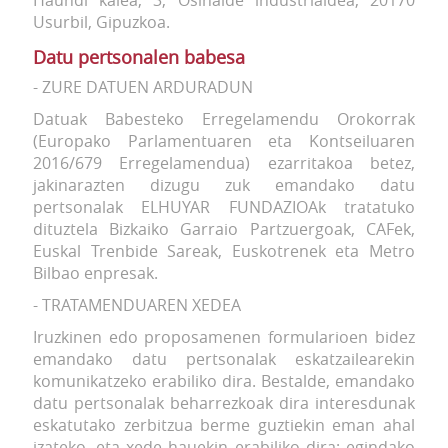
Haundi kalea, 3, Osinalde industrialdea, 20170
Usurbil, Gipuzkoa.
Datu pertsonalen babesa
- ZURE DATUEN ARDURADUN
Datuak Babesteko Erregelamendu Orokorrak
(Europako Parlamentuaren eta Kontseiluaren
2016/679 Erregelamendua) ezarritakoa betez,
jakinarazten dizugu zuk emandako datu
pertsonalak ELHUYAR FUNDAZIOAk tratatuko
dituztela Bizkaiko Garraio Partzuergoak, CAFek,
Euskal Trenbide Sareak, Euskotrenek eta Metro
Bilbao enpresak.
- TRATAMENDUAREN XEDEA
Iruzkinen edo proposamenen formularioen bidez
emandako datu pertsonalak eskatzailearekin
komunikatzeko erabiliko dira. Bestalde, emandako
datu pertsonalak beharrezkoak dira interesdunak
eskatutako zerbitzua berme guztiekin eman ahal
izateko, eta xede hauekin erabiliko dira: egindako