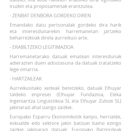
iruzkin eta proposamenak erantzutea.
- ZENBAT DENBORA GORDEKO DIREN
Emandako datu pertsonalak gordeko dira harik
eta interesdunarekin harremanetan jartzeko
beharrezkoak direla aurreikusi arte.
- ERABILTZEKO LEGITIMAZIOA
Harremanetarako datuak ematean interesdunak
adierazten duen adostasuna da datuak tratatzeko
lege-oinarria.
- HARTZAILEAK
Aurreikusitako xedeak betetzeko, datuak Elhuyar
taldeko enpresei (Elhuyar Fundazioa, Eleka
Ingeniaritza Linguistikoa SL eta Elhuyar Zubize SL)
jakinarazi ahal izango zaizkie.
Europako Esparru Ekonomikotik kanpo, herrialde,
eskualde edo sektore jakin batzuei baino ezingo
zaizkie jakinarazi datuak: Europako Batzordeak