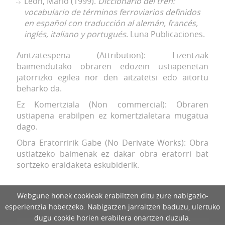
León, Mario (1999).
Diccionario del tren:
vocabulario de términos ferroviarios definidos
en español con traducción al alemán, francés,
inglés, italiano y portugués
. Luna Publicaciones.
Aintzatespena (Attribution): Lizentziak
baimendutako obraren edozein ustiapenetan
jatorrizko egilea nor den aitzatetsi edo aitortu
beharko da.
Ez Komertziala (Non commercial): Obraren
ustiapena erabilpen ez komertzialetara mugatua
dago.
Obra Eratorririk Gabe (No Derivate Works): Obra
ustiatzeko baimenak ez dakar obra eratorri bat
sortzeko eraldaketa eskubiderik.
Webgune honek cookieak erabiltzen ditu zure nabigazio-
esperientzia hobetzeko. Nabigatzen jarraitzen baduzu, ulertuko
dugu cookie horien erabilera onartzen duzula.