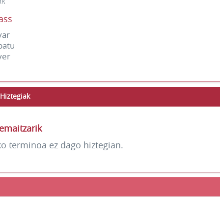
ak
ass
var
batu
ver
Hiztegiak
emaitzarik
ko terminoa ez dago hiztegian.