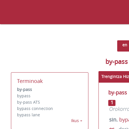
en
by-pass
Trengintza Hiz
Terminoak
by-pass
by-pass
bypass
1
by-pass ATS
Orokorr
bypass connection
bypass lane
sin.
byp
Ikus +
es
deri