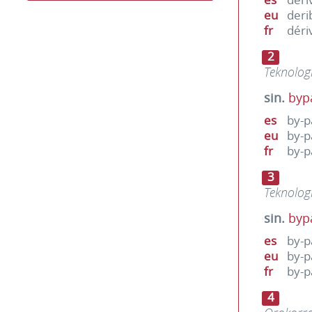
eu
deri
fr
déri
2
Teknolog
sin.
byp
es
by-p
eu
by-p
fr
by-p
3
Teknolog
sin.
byp
es
by-p
eu
by-p
fr
by-p
4