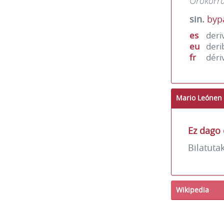
Orokorr
sin.
byp
es
deri
eu
deri
fr
déri
Mario Leónen 
Ez dago 
Bilatuta
Wikipedia