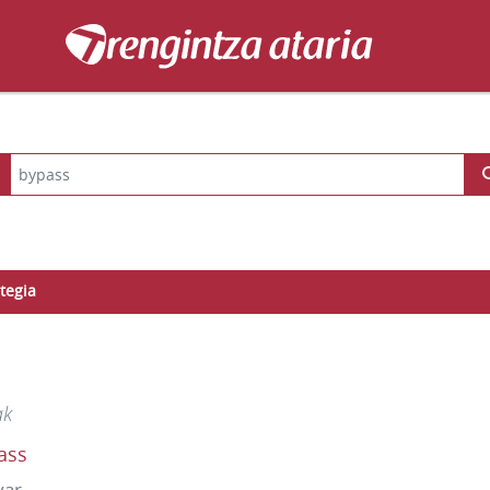
tegia
ak
ass
var