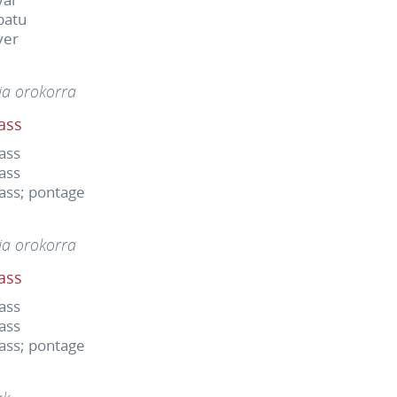
batu
ver
ia orokorra
ass
ass
ass
ass; pontage
ia orokorra
ass
ass
ass
ass; pontage