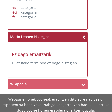
es
categoría
eu
kategoria
fr
catégorie
Mario Leónen Hiztegiak
Ez dago emaitzarik
Bilatutako terminoa ez dago hiztegian.
Wikipedia
Webgune honek cookieak erabiltzen ditu zure nabigazio-
esperientzia hobetzeko. Nabigatzen jarraitzen baduzu, ulertuko
dugu cookie horien erabilera onartzen duzula.