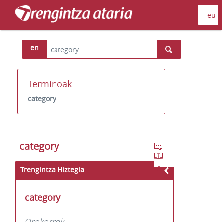
en
Terminoak
category
category
Trengintza Hiztegia
category
Orokorrak