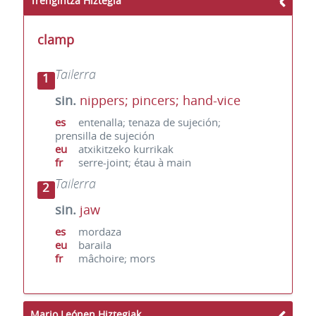
Trengintza Hiztegia
clamp
Tailerra
1
sin.
nippers; pincers; hand-vice
es
entenalla; tenaza de sujeción;
prensilla de sujeción
eu
atxikitzeko kurrikak
fr
serre-joint; étau à main
Tailerra
2
sin.
jaw
es
mordaza
eu
baraila
fr
mâchoire; mors
Mario Leónen Hiztegiak