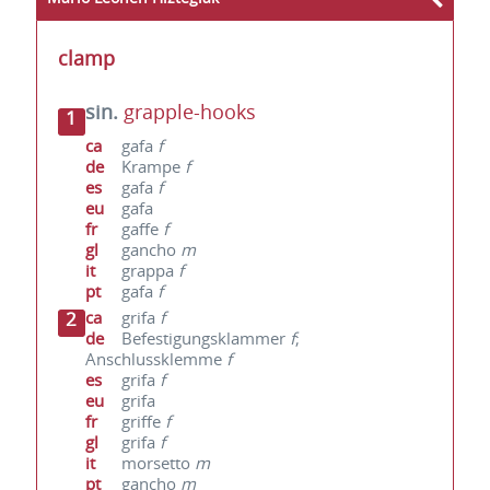
clamp
sin.
grapple-hooks
1
ca
gafa
f
de
Krampe
f
es
gafa
f
eu
gafa
fr
gaffe
f
gl
gancho
m
it
grappa
f
pt
gafa
f
2
ca
grifa
f
de
Befestigungsklammer
f
;
Anschlussklemme
f
es
grifa
f
eu
grifa
fr
griffe
f
gl
grifa
f
it
morsetto
m
pt
gancho
m