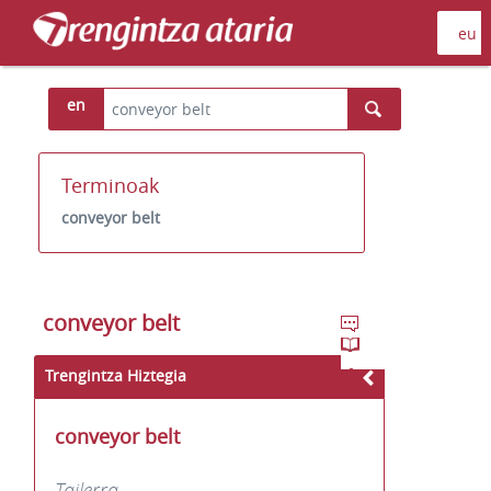
en
Terminoak
conveyor belt
conveyor belt
Trengintza Hiztegia
conveyor belt
Tailerra