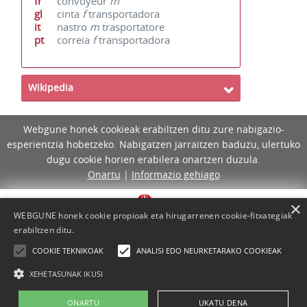
fr
convoyeur
m
gl
cinta
f
transportadora
it
nastro
m
trasportatore
pt
correia
f
transportadora
Wikipedia
Webgune honek cookieak erabiltzen ditu zure nabigazio-
esperientzia hobetzeko. Nabigatzen jarraitzen baduzu, ulertuko
dugu cookie horien erabilera onartzen duzula.
Onartu
|
Informazio gehiago
×
WEBGUNE honek cookie propioak eta hirugarrenen cookie-fitxategiak
erabiltzen ditu.
COOKIE TEKNIKOAK
ANALISI EDO NEURKETARAKO COOKIEAK
XEHETASUNAK IKUSI
ONARTU
UKATU DENA
Lege-oharra
Cookie-politika
Laguntza
Kontaktua