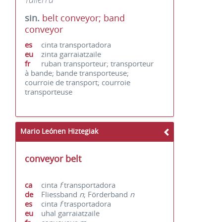
sin.
belt conveyor; band
conveyor
es
cinta transportadora
eu
zinta garraiatzaile
fr
ruban transporteur; transporteur
à bande; bande transporteuse;
courroie de transport; courroie
transporteuse
Mario Leónen Hiztegiak
conveyor belt
ca
cinta
f
transportadora
de
Fliessband
n
; Förderband
n
es
cinta
f
trasportadora
eu
uhal garraiatzaile