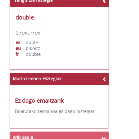
Trengintza Hiztegia
double
Orokorrak
es
doble
eu
bikoitz
fr
double
Mario Leónen Hiztegiak
Ez dago emaitzarik
Bilatutako terminoa ez dago hiztegian.
Wikipedia