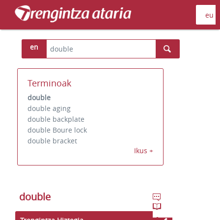
en
Terminoak
double
double aging
double backplate
double Boure lock
double bracket
Ikus +
double