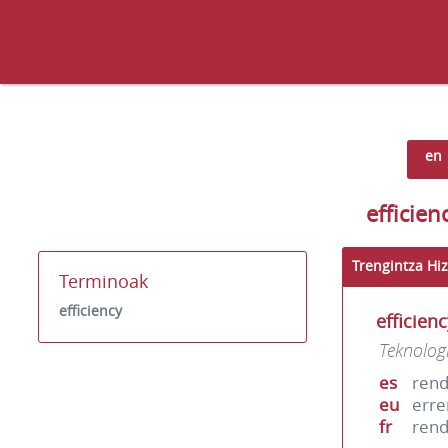
en
efficien
Trengintza Hiz
Terminoak
efficiency
efficien
Teknolog
es
rend
eu
erre
fr
ren