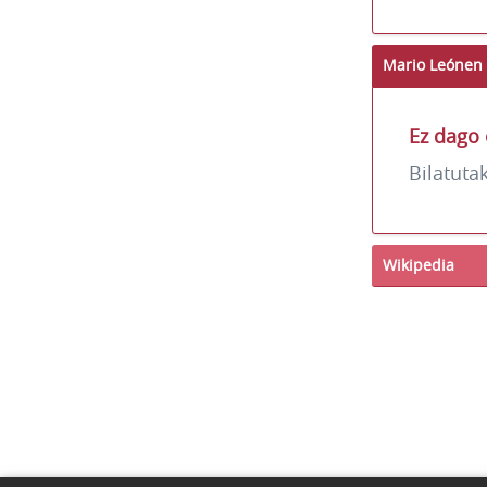
Mario Leónen 
Ez dago 
Bilatuta
Wikipedia