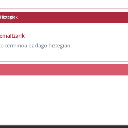
Hiztegiak
emaitzarik
ko terminoa ez dago hiztegian.