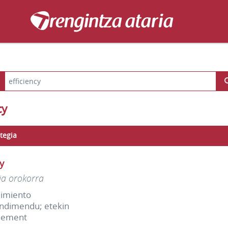
cy
tegia
cy
ia orokorra
imiento
ndimendu; etekin
dement