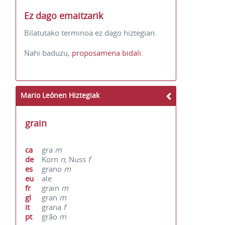
Ez dago emaitzarik
Bilatutako terminoa ez dago hiztegian.
Nahi baduzu,
proposamena bidali.
Mario Leónen Hiztegiak
grain
ca
gra
m
de
Korn
n
; Nuss
f
es
grano
m
eu
ale
fr
grain
m
gl
gran
m
it
grana
f
pt
grão
m