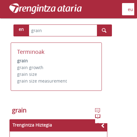
en
Terminoak
grain
grain growth
grain size
grain size measurement
grain
Trengintza Hiztegia