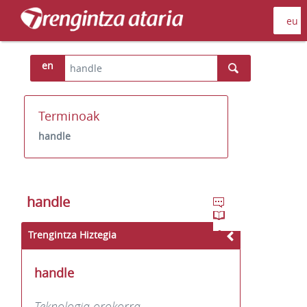
en
Terminoak
handle
handle
Trengintza Hiztegia
handle
Teknologia orokorra