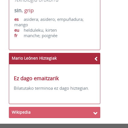
sin.
grip
es
asidera; asidero; empuñadura;
mango
eu
helduleku; kirten
fr
manche; poignée
Mario Leónen Hiztegiak
Ez dago emaitzarik
Bilatutako terminoa ez dago hiztegian.
Wikipedia