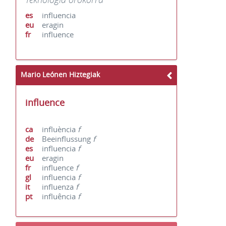
es
influencia
eu
eragin
fr
influence
Mario Leónen Hiztegiak
influence
ca
influència
f
de
Beeinflussung
f
es
influencia
f
eu
eragin
fr
influence
f
gl
influencia
f
it
influenza
f
pt
influência
f