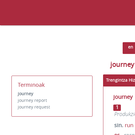
en
journey
Trengintza Hiz
Terminoak
journey
journey
journey report
1
journey request
Produkzi
sin.
run
es
reco