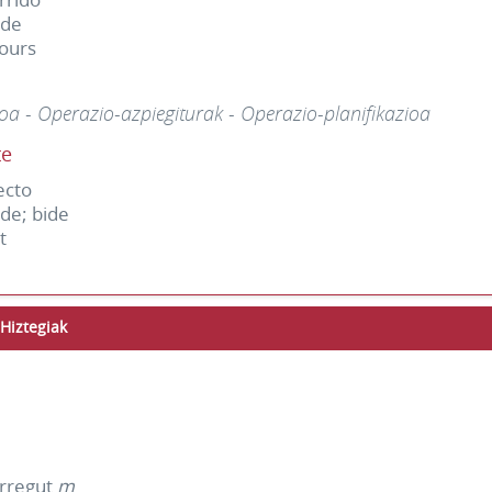
ide
ours
oa - Operazio-azpiegiturak - Operazio-planifikazioa
te
ecto
ide; bide
t
Hiztegiak
rregut
m