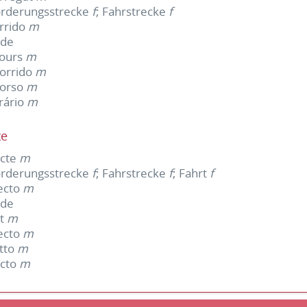
örderungsstrecke
f
; Fahrstrecke
f
rrido
m
ide
cours
m
orrido
m
corso
m
erário
m
te
ecte
m
örderungsstrecke
f
; Fahrstrecke
f
; Fahrt
f
ecto
m
ide
et
m
ecto
m
itto
m
ecto
m