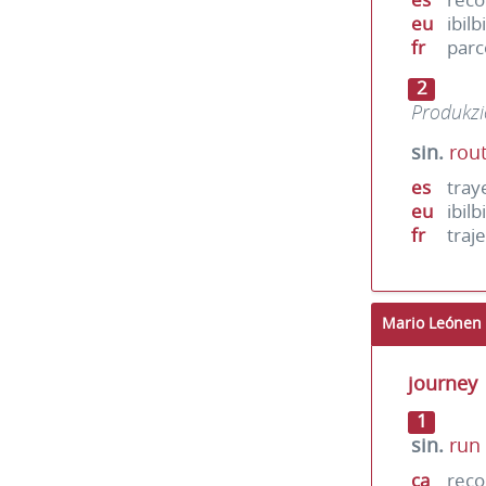
eu
ibilb
fr
parc
2
Produkzi
sin.
rou
es
tray
eu
ibilb
fr
traje
Mario Leónen 
journey
1
sin.
run
ca
reco