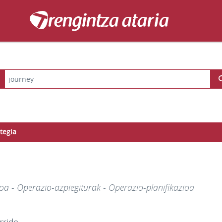
tegia
oa - Operazio-azpiegiturak - Operazio-planifikazioa
rrido