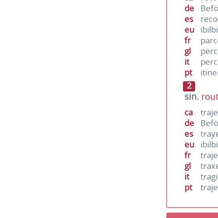
de
Bef
es
reco
eu
ibilb
fr
par
gl
perc
it
per
pt
itin
2
sin.
rou
ca
traj
de
Bef
es
tray
eu
ibilb
fr
traj
gl
trax
it
trag
pt
traj