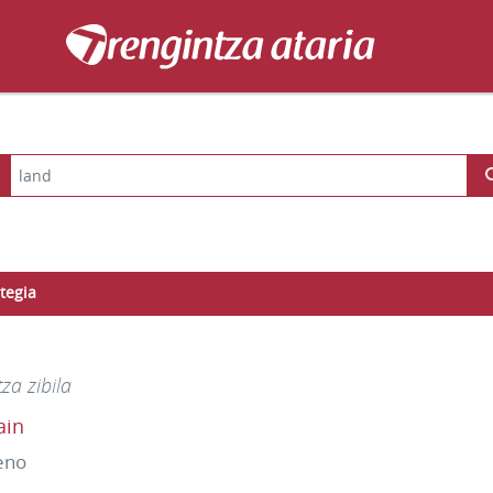
tegia
tza zibila
ain
eno