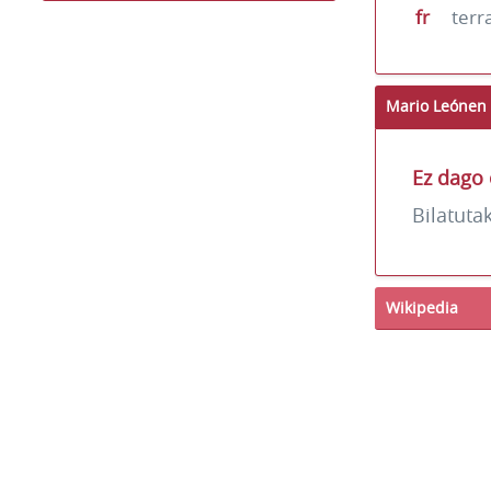
fr
terr
Mario Leónen 
Ez dago 
Bilatuta
Wikipedia