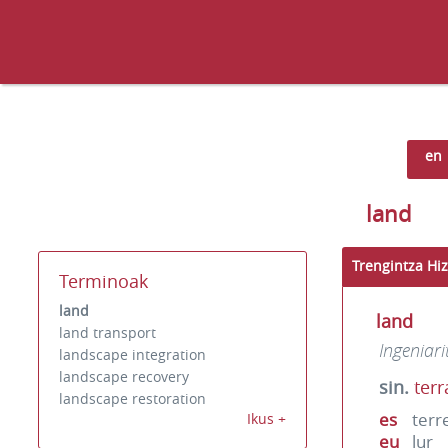
en
land
Trengintza Hiz
Terminoak
land
land
land transport
Ingeniari
landscape integration
landscape recovery
sin.
terr
landscape restoration
es
terr
Ikus +
eu
lur