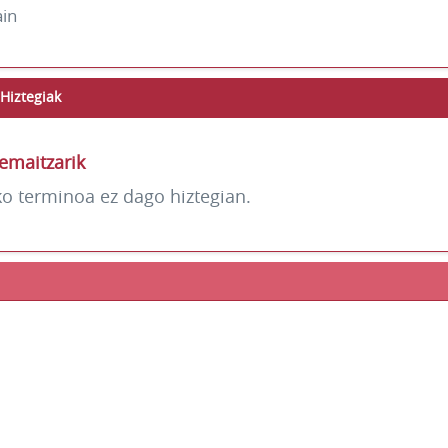
ain
Hiztegiak
emaitzarik
ko terminoa ez dago hiztegian.