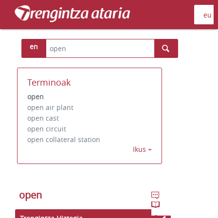
en
Terminoak
open
open air plant
open cast
open circuit
open collateral station
Ikus +
open