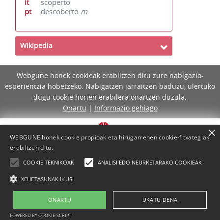
it
scoperto
pt
descoberto
m
Wikipedia
Webgune honek cookieak erabiltzen ditu zure nabigazio-
esperientzia hobetzeko. Nabigatzen jarraitzen baduzu, ulertuko
dugu cookie horien erabilera onartzen duzula.
Onartu
|
Informazio gehiago
×
WEBGUNE honek cookie propioak eta hirugarrenen cookie-fitxategiak
erabiltzen ditu.
COOKIE TEKNIKOAK
ANALISI EDO NEURKETARAKO COOKIEAK
XEHETASUNAK IKUSI
ONARTU
UKATU DENA
Lege-oharra
Cookie-politika
Laguntza
Kontaktua
POWERED BY COOKIE-SCRIPT
Proiektua