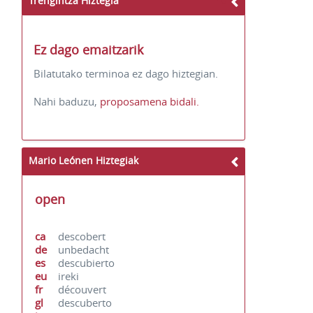
Trengintza Hiztegia
Ez dago emaitzarik
Bilatutako terminoa ez dago hiztegian.
Nahi baduzu,
proposamena bidali.
Mario Leónen Hiztegiak
open
ca
descobert
de
unbedacht
es
descubierto
eu
ireki
fr
découvert
gl
descuberto