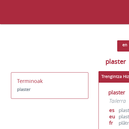
en
plaster
Trengintza Hiz
Terminoak
plaster
plaster
Tailerra
es
plas
eu
plas
fr
plât