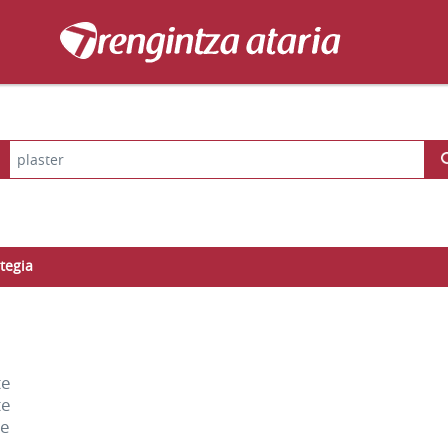
tegia
te
te
re