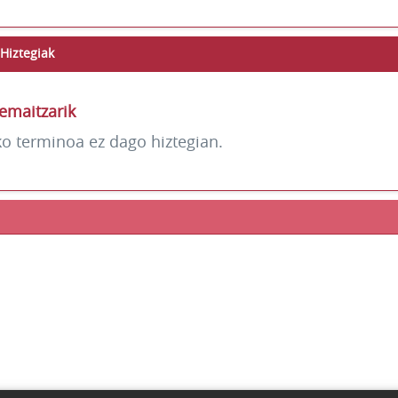
Hiztegiak
emaitzarik
ko terminoa ez dago hiztegian.