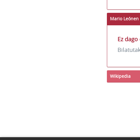
Mario Leónen 
Ez dago 
Bilatuta
Wikipedia