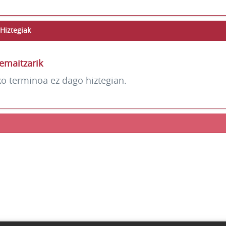
Hiztegiak
emaitzarik
ko terminoa ez dago hiztegian.