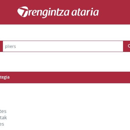
tegia
ates
etak
es