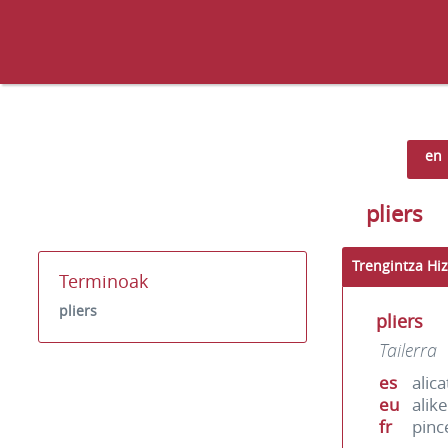
en
pliers
Trengintza Hiz
Terminoak
pliers
pliers
Tailerra
es
alic
eu
alik
fr
pinc