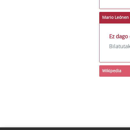
Mario Leónen 
Ez dago 
Bilatuta
Wikipedia