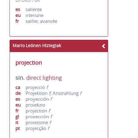
es
saliente
eu
irtenune
fr
saillie; avancée
Mario Leónen Hiztegiak
projection
sin.
direct lighting
ca
projecció
f
de
Projektion
f
; Anstrahlung
f
es
proyección
f
eu
proiekzio
fr
projection
f
gl
proxección
f
it
proiezione
f
pt
projecção
f