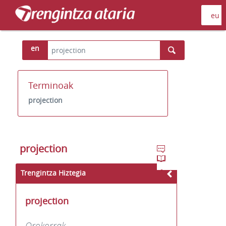
en
Terminoak
projection
projection
Trengintza Hiztegia
projection
Orokorrak