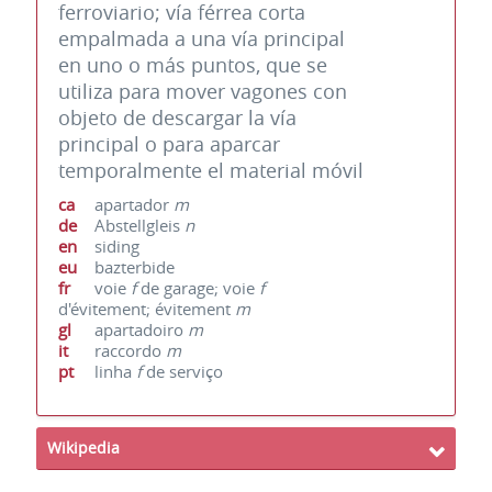
ferroviario; vía férrea corta
empalmada a una vía principal
en uno o más puntos, que se
utiliza para mover vagones con
objeto de descargar la vía
principal o para aparcar
temporalmente el material móvil
ca
apartador
m
de
Abstellgleis
n
en
siding
eu
bazterbide
fr
voie
f
de garage; voie
f
d'évitement; évitement
m
gl
apartadoiro
m
it
raccordo
m
pt
linha
f
de serviço
Wikipedia