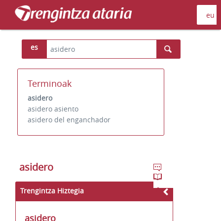
es
Terminoak
asidero
asidero asiento
asidero del enganchador
asidero
Trengintza Hiztegia
asidero