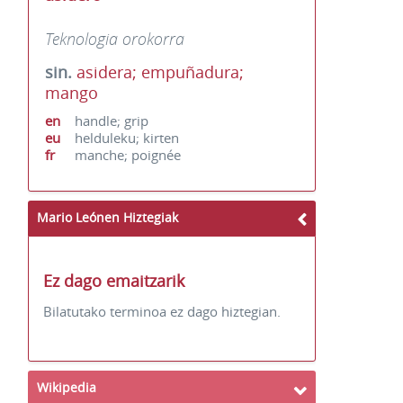
Teknologia orokorra
sin.
asidera; empuñadura;
mango
en
handle; grip
eu
helduleku; kirten
fr
manche; poignée
Mario Leónen Hiztegiak
Ez dago emaitzarik
Bilatutako terminoa ez dago hiztegian.
Wikipedia