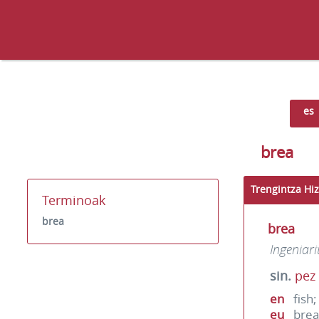
es
brea
Trengintza Hiz
Terminoak
brea
brea
Ingeniari
sin.
pez
en
fish;
eu
brea