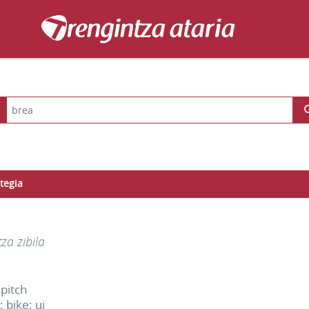
tegia
tza zibila
 pitch
; bike; ui