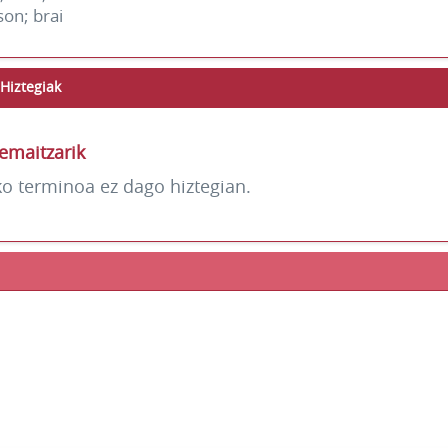
son; brai
Hiztegiak
emaitzarik
ko terminoa ez dago hiztegian.