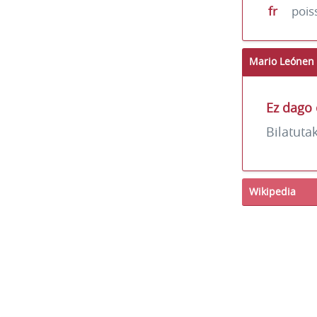
fr
pois
Mario Leónen 
Ez dago 
Bilatuta
Wikipedia