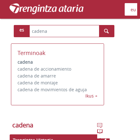
es
Terminoak
cadena
cadena de accionamiento
cadena de amarre
cadena de montaje
cadena de movimientos de aguja
Ikus +
cadena