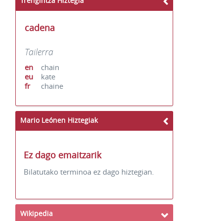
Trengintza Hiztegia
cadena
Tailerra
en
chain
eu
kate
fr
chaine
Mario Leónen Hiztegiak
Ez dago emaitzarik
Bilatutako terminoa ez dago hiztegian.
Wikipedia