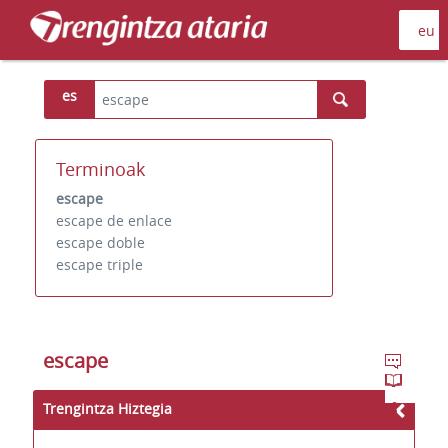
es
Terminoak
escape
escape de enlace
escape doble
escape triple
escape
Trengintza Hiztegia