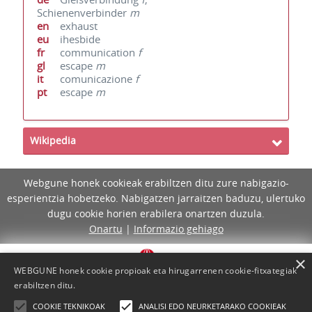
Schienenverbinder
m
en
exhaust
eu
ihesbide
fr
communication
f
gl
escape
m
it
comunicazione
f
pt
escape
m
Wikipedia
Webgune honek cookieak erabiltzen ditu zure nabigazio-
esperientzia hobetzeko. Nabigatzen jarraitzen baduzu, ulertuko
dugu cookie horien erabilera onartzen duzula.
Onartu
|
Informazio gehiago
×
WEBGUNE honek cookie propioak eta hirugarrenen cookie-fitxategiak
erabiltzen ditu.
COOKIE TEKNIKOAK
ANALISI EDO NEURKETARAKO COOKIEAK