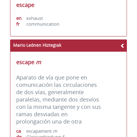
escape
en
exhaust
fr
communication
Mario Leónen Hiztegiak
escape
m
Aparato de vía que pone en
comunicación las circulaciones
de dos vías, generalmente
paralelas, mediante dos desvíos
con la misma tangente y con sus
ramas desviadas en
prolongación una de otra
ca
escapament
m
de
Gleisverbindung
f
;