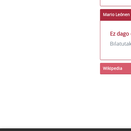
Mario Leónen 
Ez dago 
Bilatuta
Wikipedia