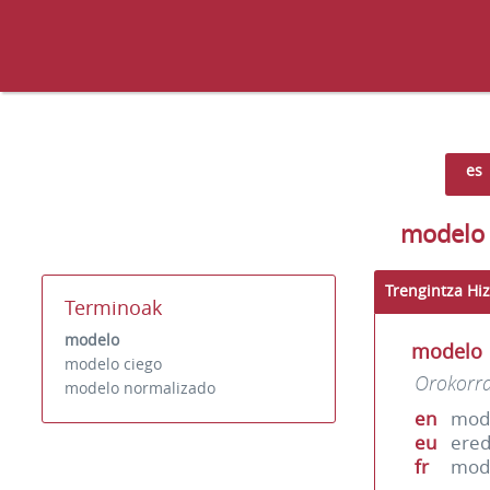
es
modelo
Trengintza Hiz
Terminoak
modelo
modelo
modelo ciego
Orokorr
modelo normalizado
en
mod
eu
ere
fr
mod