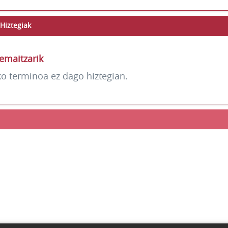
Hiztegiak
emaitzarik
ko terminoa ez dago hiztegian.