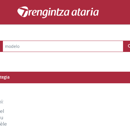
tegia
ak
el
du
èle