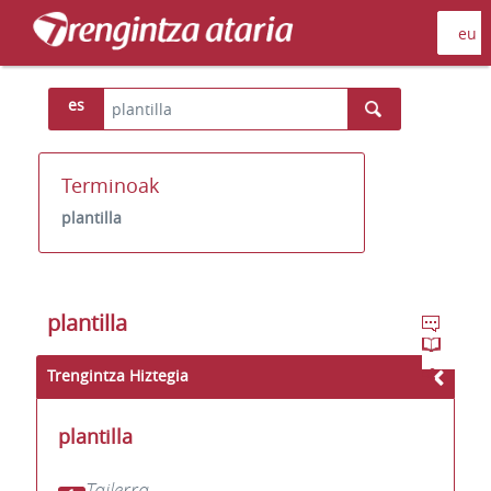
es
Terminoak
plantilla
plantilla
Trengintza Hiztegia
plantilla
Tailerra