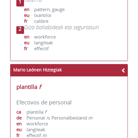
1
en
pattern; gauge
eu
txantiloi
fr
calibre
Giza baliabideak eta segurtasun
2
en
workforce
eu
langileak
fr
effectif
Mario Leónen Hiztegiak
plantilla
f
Efectivos de personal
ca
plantilla
f
de
Personal
n
; Personalbestand
m
en
workforce
eu
langileak
fr
effectif
m