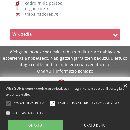
gl
cadro
m
de persoal
it
organico
m
pt
trabalhadores
m
Wikipedia
Webgune honek cookieak erabiltzen ditu zure nabigazio-
esperientzia hobetzeko. Nabigatzen jarraitzen baduzu, ulertuko
dugu cookie horien erabilera onartzen duzula.
Onartu
|
Informazio gehiago
×
WEBGUNE honek cookie propioak eta hirugarrenen cookie-fitxategiak
erabiltzen ditu.
COOKIE TEKNIKOAK
ANALISI EDO NEURKETARAKO COOKIEAK
XEHETASUNAK IKUSI
ONARTU
UKATU DENA
Lege-oharra
Cookie-politika
Laguntza
Kontaktua