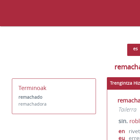
es
remach
Trengintza Hiz
Terminoak
remachado
remach
remachadora
Tailerra
sin.
rob
en
rive
eu
err