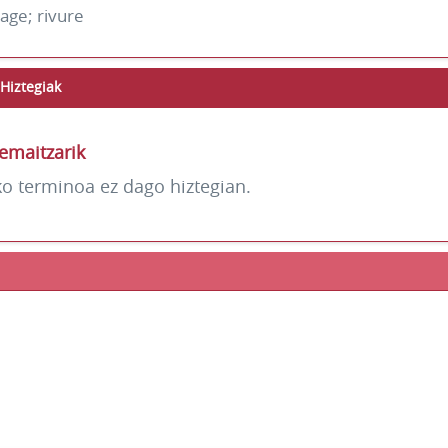
tage; rivure
Hiztegiak
emaitzarik
ko terminoa ez dago hiztegian.