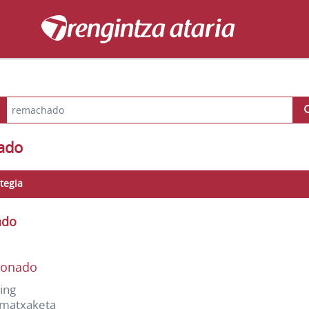
ado
tegia
ado
lonado
ting
ematxaketa