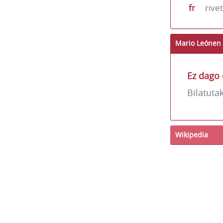
fr
rive
Mario Leónen 
Ez dago 
Bilatuta
Wikipedia