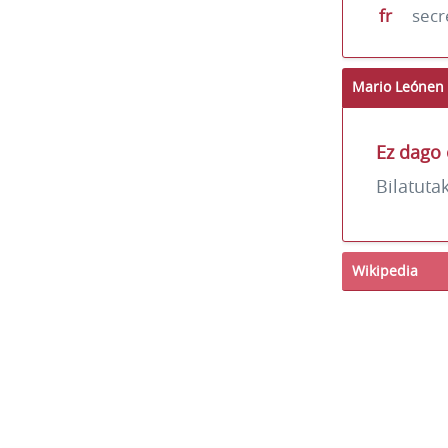
fr
secr
Mario Leónen 
Ez dago 
Bilatuta
Wikipedia