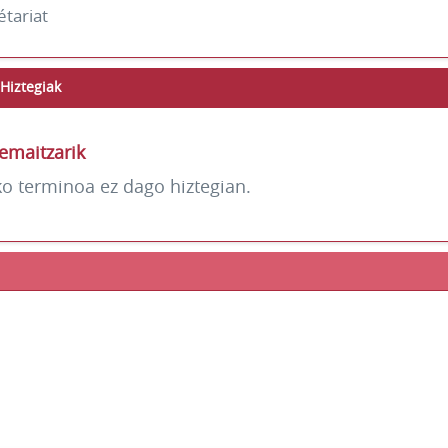
étariat
Hiztegiak
emaitzarik
ko terminoa ez dago hiztegian.