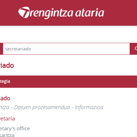
riado
tegia
iado
ntza - Datuen prozesamendua - Informazioa
etaría
etary's office
karitza