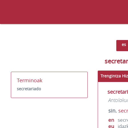
es
secreta
Trengintza Hiz
Terminoak
secretariado
secretar
Antolaku
sin.
secr
en
secr
eu
idaz