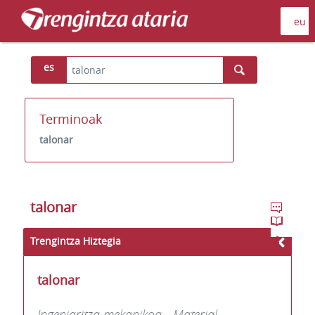
es
Terminoak
talonar
talonar
Trengintza Hiztegia
talonar
Ingeniaritza mekanikoa - Material