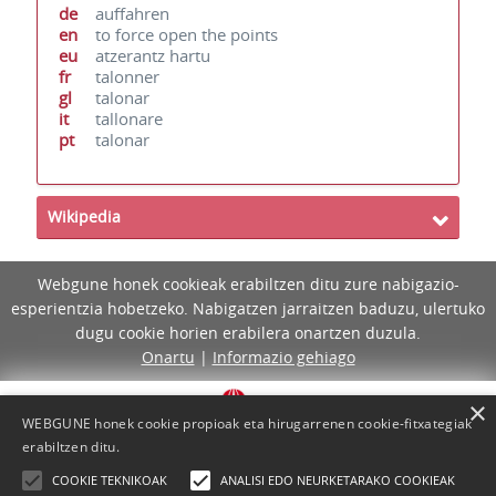
de
auffahren
en
to force open the points
eu
atzerantz hartu
fr
talonner
gl
talonar
it
tallonare
pt
talonar
Wikipedia
Webgune honek cookieak erabiltzen ditu zure nabigazio-
esperientzia hobetzeko. Nabigatzen jarraitzen baduzu, ulertuko
dugu cookie horien erabilera onartzen duzula.
Onartu
|
Informazio gehiago
×
WEBGUNE honek cookie propioak eta hirugarrenen cookie-fitxategiak
erabiltzen ditu.
COOKIE TEKNIKOAK
ANALISI EDO NEURKETARAKO COOKIEAK