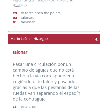
ibiltaria
en
to force open the points
eu
talonatu
fr
talonner
Mario Leónen Hiztegiak
talonar
Pasar una circulación por un
cambio de agujas que no está
hecho a la vía correspondiente,
cogiéndolo de talón y pasando
gracias a que las pestañas de las
ruedas van separando el espadín
de la contraguja
ca
estalonar