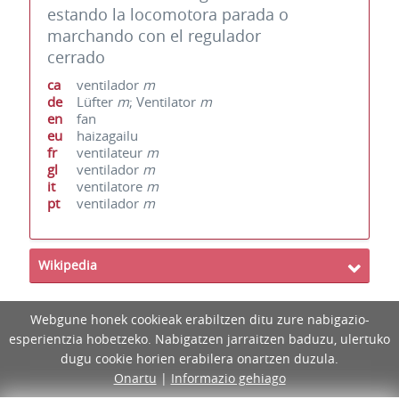
estando la locomotora parada o
marchando con el regulador
cerrado
ca
ventilador
m
de
Lüfter
m
; Ventilator
m
en
fan
eu
haizagailu
fr
ventilateur
m
gl
ventilador
m
it
ventilatore
m
pt
ventilador
m
Wikipedia
Webgune honek cookieak erabiltzen ditu zure nabigazio-
esperientzia hobetzeko. Nabigatzen jarraitzen baduzu, ulertuko
dugu cookie horien erabilera onartzen duzula.
Onartu
|
Informazio gehiago