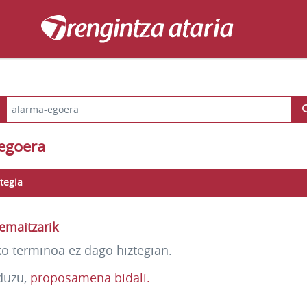
egoera
tegia
emaitzarik
ko terminoa ez dago hiztegian.
duzu,
proposamena bidali.