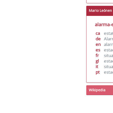
Mario Leónen 
alarma-
ca
esta
de
Ala
en
alar
es
est
fr
situ
gl
est
it
situ
pt
est
Wikipedia