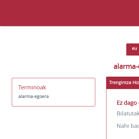
eu
alarma-
Trengintza Hiz
Terminoak
alarma-egoera
Ez dago 
Bilatuta
Nahi ba