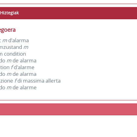
Hiztegiak
egoera
t
m
d'alarma
rmzustand
m
m condition
ado
m
de alarma
ation
f
d'alarme
ado
m
de alarma
azione
f
di massima allerta
ado
m
de alarme