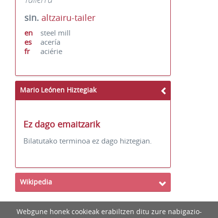
sin.
altzairu-tailer
en
steel mill
es
acería
fr
aciérie
Mario Leónen Hiztegiak
Ez dago emaitzarik
Bilatutako terminoa ez dago hiztegian.
Wikipedia
Webgune honek cookieak erabiltzen ditu zure nabigazio-