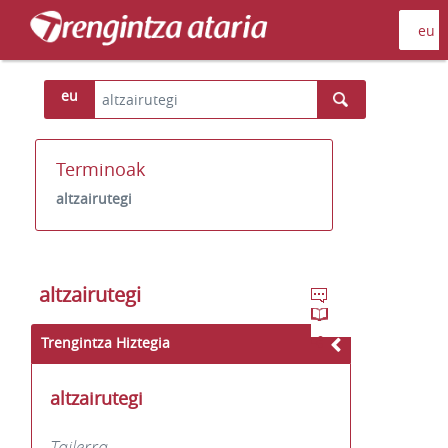
eu
Terminoak
altzairutegi
altzairutegi
Trengintza Hiztegia
altzairutegi
Tailerra