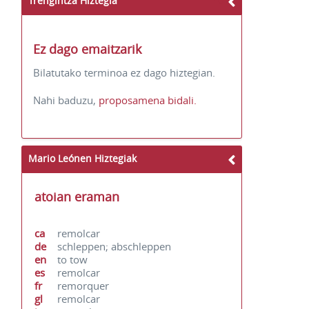
Trengintza Hiztegia
Ez dago emaitzarik
Bilatutako terminoa ez dago hiztegian.
Nahi baduzu,
proposamena bidali.
Mario Leónen Hiztegiak
atoian eraman
ca
remolcar
de
schleppen; abschleppen
en
to tow
es
remolcar
fr
remorquer
gl
remolcar