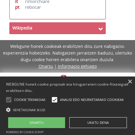
it
rimorchiare
pt
rebocar
Wikipedia
Webgune honek cookieak erabiltzen ditu zure nabigazio-
esperientzia hobetzeko. Nabigatzen jarraitzen baduzu, ulertuko
dugu cookie horien erabilera onartzen duzula.
Onartu
|
Informazio gehiago
×
WEBGUNE honek cookie propioak eta hirugarrenen cookie-fitxategiak
erabiltzen ditu.
COOKIE TEKNIKOAK
ANALISI EDO NEURKETARAKO COOKIEAK
XEHETASUNAK IKUSI
ONARTU
UKATU DENA
Lege-oharra
Cookie-politika
Laguntza
Kontaktua
POWERED BY COOKIE-SCRIPT
Proiektua