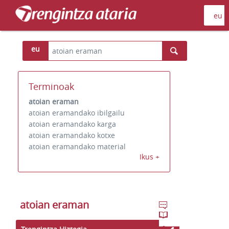
eu
Terminoak
atoian eraman
atoian eramandako ibilgailu
atoian eramandako karga
atoian eramandako kotxe
atoian eramandako material
Ikus +
atoian eraman