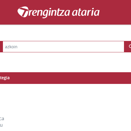
tegia
ca
ou