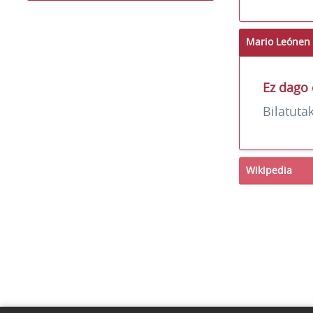
Mario Leónen 
Ez dago 
Bilatuta
Wikipedia