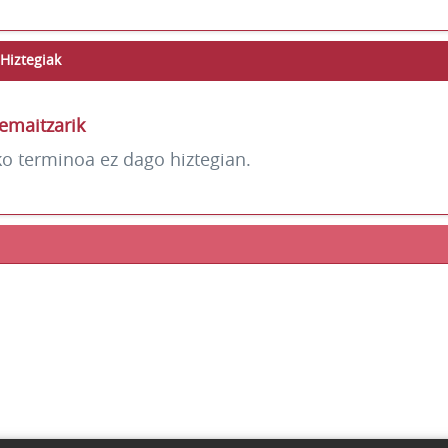
Hiztegiak
emaitzarik
ko terminoa ez dago hiztegian.