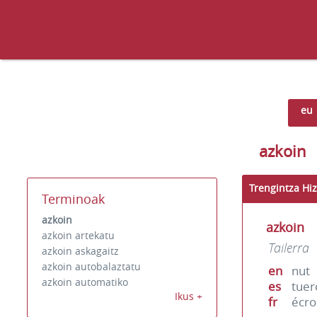
eu
azkoin
Trengintza Hiz
Terminoak
azkoin
azkoin
azkoin artekatu
Tailerra
azkoin askagaitz
azkoin autobalaztatu
en
nut
azkoin automatiko
es
tuer
Ikus +
fr
écr