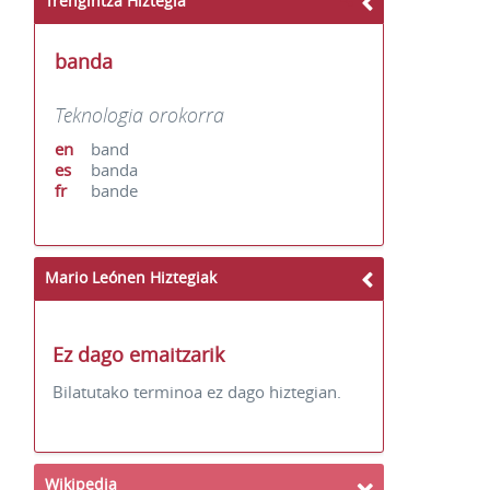
Trengintza Hiztegia
banda
Teknologia orokorra
en
band
es
banda
fr
bande
Mario Leónen Hiztegiak
Ez dago emaitzarik
Bilatutako terminoa ez dago hiztegian.
Wikipedia