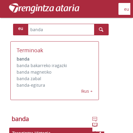
eu
Terminoak
banda
banda bakarreko iragazki
banda magnetiko
banda zabal
banda-egitura
Ikus +
banda