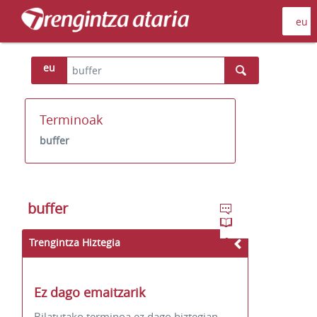
eu
Terminoak
buffer
buffer
Trengintza Hiztegia
Ez dago emaitzarik
Bilatutako terminoa ez dago hiztegian.