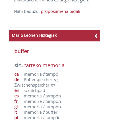
Nahi baduzu,
proposamena bidali.
Mario Leónen Hiztegiak
buffer
sin.
tarteko memoria
ca
memòria
f
tampó
de
Pufferspeicher
m
;
Zwischenspeicher
m
en
scratchpad
es
memoria
f
tampón
fr
mémoire
f
tampon
gl
memoria
f
tampón
it
memoria
f
buffer
pt
memória
f
tampão