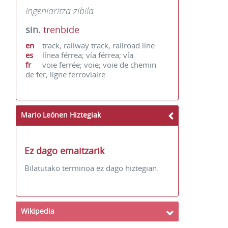
Ingeniaritza zibila
sin.
trenbide
en
track; railway track; railroad line
es
línea férrea; vía férrea; vía
fr
voie ferrée; voie; voie de chemin
de fer; ligne ferroviaire
Mario Leónen Hiztegiak
Ez dago emaitzarik
Bilatutako terminoa ez dago hiztegian.
Wikipedia