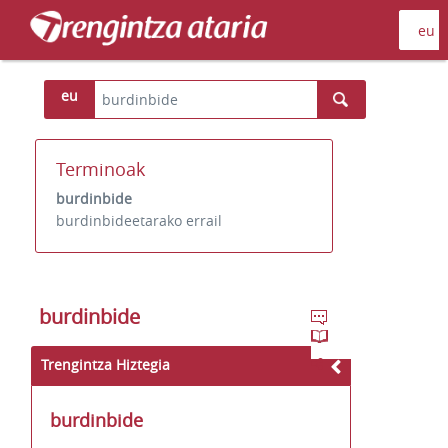
eu
Terminoak
burdinbide
burdinbideetarako errail
burdinbide
Trengintza Hiztegia
burdinbide