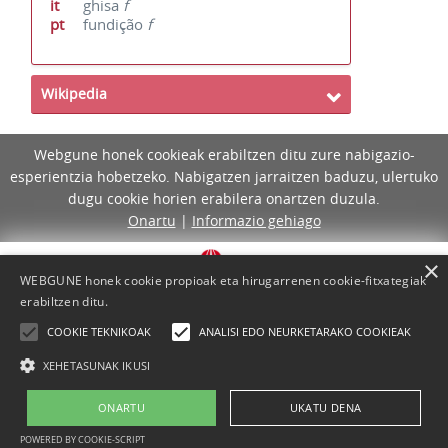
it
ghisa
f
pt
fundição
f
Wikipedia
Webgune honek cookieak erabiltzen ditu zure nabigazio-
esperientzia hobetzeko. Nabigatzen jarraitzen baduzu, ulertuko
dugu cookie horien erabilera onartzen duzula.
Onartu
|
Informazio gehiago
×
WEBGUNE honek cookie propioak eta hirugarrenen cookie-fitxategiak
erabiltzen ditu.
COOKIE TEKNIKOAK
ANALISI EDO NEURKETARAKO COOKIEAK
XEHETASUNAK IKUSI
ONARTU
UKATU DENA
Lege-oharra
Cookie-politika
Laguntza
Kontaktua
POWERED BY COOKIE-SCRIPT
Proiektua