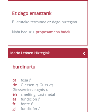
Ez dago emaitzarik
Bilatutako terminoa ez dago hiztegian.
Nahi baduzu,
proposamena bidali.
Mario Leónen Hiztegiak
burdinurtu
ca
fosa
f
de
Giessen
n
; Guss
m
;
Giessereierzeugnis
n
en
smelting; cast metal
es
fundición
f
fr
fonte
f
gl
fundición
f