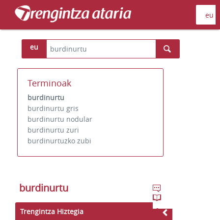
eu
Terminoak
burdinurtu
burdinurtu gris
burdinurtu nodular
burdinurtu zuri
burdinurtuzko zubi
burdinurtu
Trengintza Hiztegia