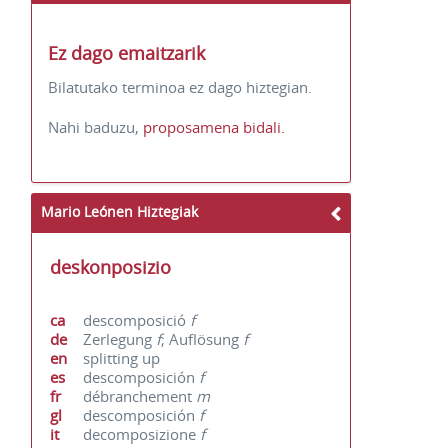
Ez dago emaitzarik
Bilatutako terminoa ez dago hiztegian.
Nahi baduzu,
proposamena bidali.
Mario Leónen Hiztegiak
deskonposizio
ca
descomposició
f
de
Zerlegung
f
; Auflösung
f
en
splitting up
es
descomposición
f
fr
débranchement
m
gl
descomposición
f
it
decomposizione
f