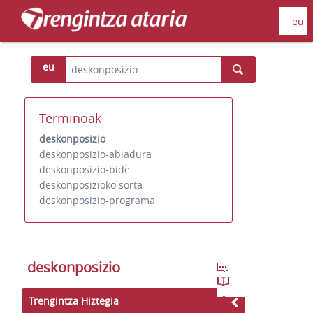
eu
Terminoak
deskonposizio
deskonposizio-abiadura
deskonposizio-bide
deskonposizioko sorta
deskonposizio-programa
deskonposizio
Trengintza Hiztegia