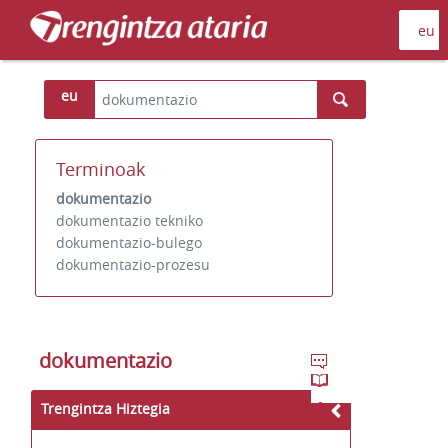
eu
Terminoak
dokumentazio
dokumentazio tekniko
dokumentazio-bulego
dokumentazio-prozesu
dokumentazio
Trengintza Hiztegia