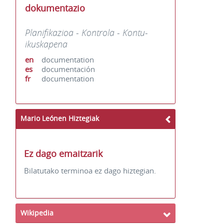
dokumentazio
Planifikazioa - Kontrola - Kontu-
ikuskapena
en
documentation
es
documentación
fr
documentation
Mario Leónen Hiztegiak
Ez dago emaitzarik
Bilatutako terminoa ez dago hiztegian.
Wikipedia