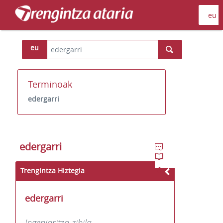
eu
Terminoak
edergarri
edergarri
Trengintza Hiztegia
edergarri
Ingeniaritza zibila