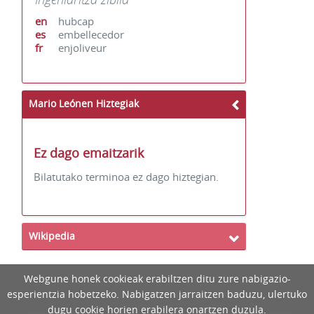
en
hubcap
es
embellecedor
fr
enjoliveur
Mario Leónen Hiztegiak
Ez dago emaitzarik
Bilatutako terminoa ez dago hiztegian.
Wikipedia
Webgune honek cookieak erabiltzen ditu zure nabigazio-
esperientzia hobetzeko. Nabigatzen jarraitzen baduzu, ulertuko
dugu cookie horien erabilera onartzen duzula.