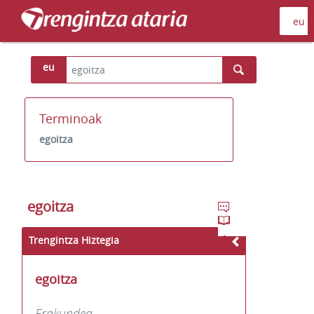
eu
Terminoak
egoitza
egoitza
Trengintza Hiztegia
egoitza
Erakundea