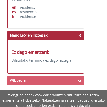
en
residency
es
residencia
fr
résidence
Mario Leónen Hiztegiak
Ez dago emaitzarik
Bilatutako terminoa ez dago hiztegian.
Wikipedia
Webgune honek cookieak erabiltzen ditu zure nabigazio-
esperientzia hobetzeko. Nabigatzen jarraitzen baduzu, ulertuko
dugu cookie horien erabilera onartzen duzula.